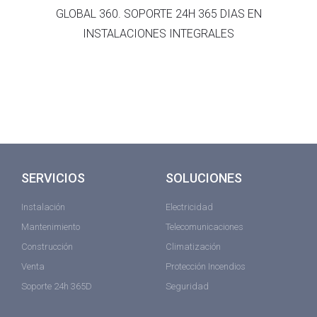
GLOBAL 360. SOPORTE 24H 365 DIAS EN
INSTALACIONES INTEGRALES
SERVICIOS
SOLUCIONES
Instalación
Electricidad
Mantenimiento
Telecomunicaciones
Construcción
Climatización
Venta
Protección Incendios
Soporte 24h 365D
Seguridad